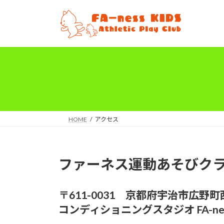
コ
ナ
ン
ビ
テ
ゲ
ン
ー
ツ
シ
へ
ョ
ス
ン
キ
に
ッ
移
プ
動
HOME
アクセス
ファーネス運動あそびク
〒611-0031 京都府宇治市広野
コンディショニングスタジオ FA-ne