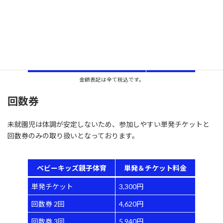
まずは初回体験でご参加ください。
約
Click or Tap
クラス
料金
ベビーキッズ親子体育
1,650円
金額表記は全て税込です。
回数券
未就園児は体調が安定しないため、参加しやすい単発チケットと
回数券のみの取り扱いとなっております。
ベビーキッズ親子体育
単発＆チケット料金
単発チケット
3,300円
回数券 2回
4,620円
回数券 3回
5,940円